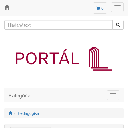
Toggl
0
navig
Kategória
Toggle
navigati
Pedagogika