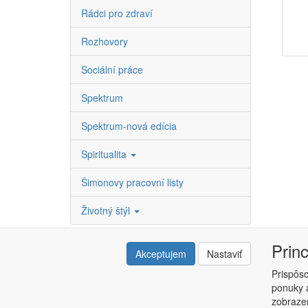
Rádci pro zdraví
Rozhovory
Sociální práce
Spektrum
Spektrum-nová edícia
Spiritualita
Šimonovy pracovní listy
Životný štýl
Prin
Akceptujem
Nastaviť
Prispôs
ponuky a
Copyright © ABRA ESHOP 2015 |
Kontakt
|
Obchodné 
zobrazen