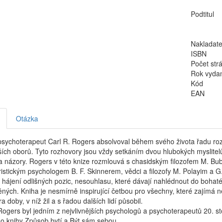
Podtitul
Nakladate
ISBN
Počet str
Rok vyda
Kód
EAN
Otázka
sychoterapeut Carl R. Rogers absolvoval během svého života řadu ro
lších oborů. Tyto rozhovory jsou vždy setkáním dvou hlubokých myslitelů
a názory. Rogers v této knize rozmlouvá s chasidským filozofem M. Bu
istickým psychologem B. F. Skinnerem, vědci a filozofy M. Polayim a 
 hájení odlišných pozic, nesouhlasu, které dávají nahlédnout do boh
ných. Kniha je nesmírně inspirující četbou pro všechny, které zajímá ne
a doby, v níž žil a s řadou dalších lidí působil.
Rogers byl jedním z nejvlivnějších psychologů a psychoterapeutů 20. sto
ho knihy Způsob bytí a Být sám sebou.