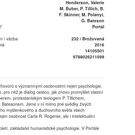
Henderson, Valerie
M. Buber, P. Tillich, B.
F. Skinner, M. Polanyi,
G. Bateson
ľ
Portál
án / väzba
232 / Brožovaná
nia
2016
14105501
9788026211099
zhovorů s významnými osobnostmi nejen psychologie,
, pro něž je dialog cestou, jak znovu promýšlet vlastní
berem, protestantským teologem P. Tillichem,
G. Batesonem. Jsme v ní mimo jiné svědky živých
atého myšlenkového a duchovního světa všech
jen osobnost Carla R. Rogerse, ale i intelektuální
letí, zakladatel humanistické psychologie. V Portále