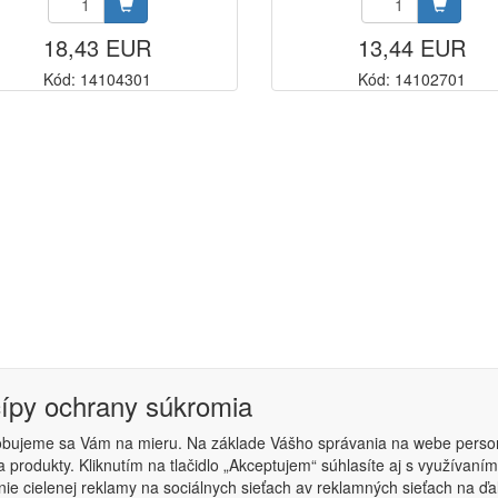
18,43 EUR
13,44 EUR
Kód: 14104301
Kód: 14102701
cípy ochrany súkromia
obujeme sa Vám na mieru. Na základe Vášho správania na webe perso
 produkty. Kliknutím na tlačidlo „Akceptujem“ súhlasíte aj s využíva
podmienky
|
Nastavenie súkromia
ie cielenej reklamy na sociálnych sieťach av reklamných sieťach na ďa