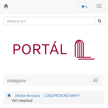
Toggl
0
navig
Kategória
Toggle
navigati
Dětská literatura
LOGOPEDICKÉ KNIHY
Výři nesýčkují