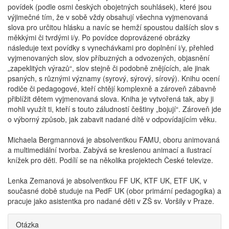
povídek (podle osmi českých obojetných souhlásek), které jsou
výjimečné tím, že v sobě vždy obsahují všechna vyjmenovaná
slova pro určitou hlásku a navíc se hemží spoustou dalších slov s
měkkými či tvrdými i/y. Po povídce doprovázené obrázky
následuje text povídky s vynechávkami pro doplnění i/y, přehled
vyjmenovaných slov, slov příbuzných a odvozených, objasnění
„zapeklitých výrazů“, slov stejně či podobně znějících, ale jinak
psaných, s různými významy (syrový, sýrový, sírový). Knihu ocení
rodiče či pedagogové, kteří chtějí komplexně a zároveň zábavně
přiblížit dětem vyjmenovaná slova. Kniha je vytvořená tak, aby ji
mohli využít ti, kteří s touto záludností češtiny „bojují“. Zároveň jde
o výborný způsob, jak zabavit nadané dítě v odpovídajícím věku.
Michaela Bergmannová je absolventkou FAMU, oboru animovaná
a multimediální tvorba. Zabývá se kreslenou animací a ilustrací
knížek pro děti. Podílí se na několika projektech České televize.
Lenka Zemanová je absolventkou FF UK, KTF UK, ETF UK, v
současné době studuje na PedF UK (obor primární pedagogika) a
pracuje jako asistentka pro nadané děti v ZŠ sv. Voršily v Praze.
Otázka