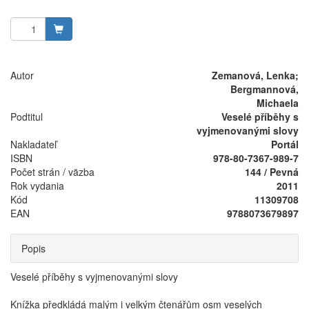
Autor
Zemanová, Lenka;
Bergmannová,
Michaela
Podtitul
Veselé příběhy s
vyjmenovanými slovy
Nakladateľ
Portál
ISBN
978-80-7367-989-7
Počet strán / väzba
144 / Pevná
Rok vydania
2011
Kód
11309708
EAN
9788073679897
Popis
Veselé příběhy s vyjmenovanými slovy
Knížka předkládá malým i velkým čtenářům osm veselých