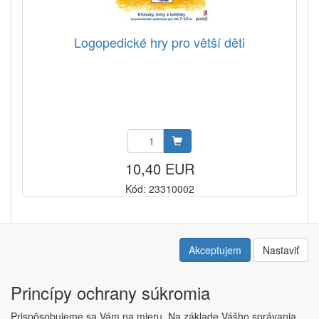
Logopedické hry pro větší děti
10,40 EUR
Kód: 23310002
1
2
3
4
5
6
Akceptujem
Nastaviť
Princípy ochrany súkromia
Prispôsobujeme sa Vám na mieru. Na základe Vášho správania