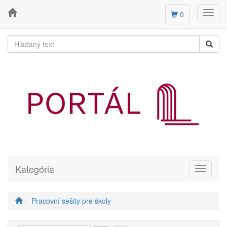
Toggl
0
navig
Kategória
Toggle
navigati
Pracovní sešity pre školy