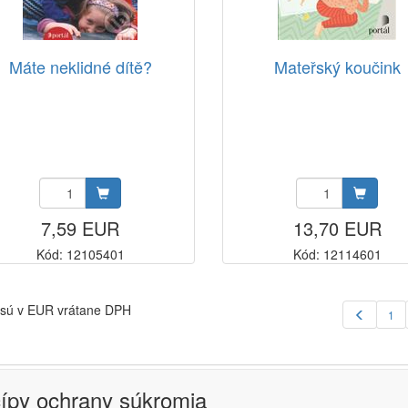
Máte neklidné dítě?
Mateřský koučink
7,59 EUR
13,70 EUR
Kód: 12105401
Kód: 12114601
sú v EUR vrátane DPH
1
cípy ochrany súkromia