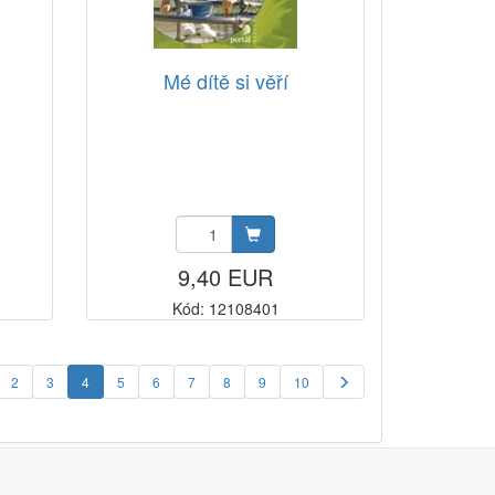
Mé dítě si věří
9,40 EUR
Kód: 12108401
2
3
4
5
6
7
8
9
10