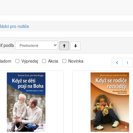
ádci pro rodiče
iť podľa
ladom
Výpredaj
Akcia
Novinka
1