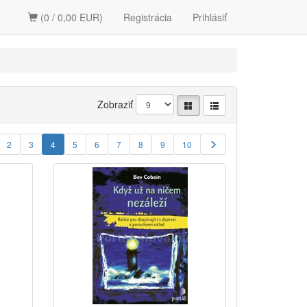
(0 / 0,00 EUR)
Registrácia
Prihlásiť
Zobraziť
2
3
4
5
6
7
8
9
10